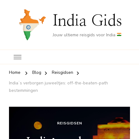
India Gids
Jouw ultieme reisgids voor India
Home
Blog
Reisgidsen
Indiaʼs verborgen juweeltjes: off-the-beaten-path
bestemmingen
REISGIDSEN