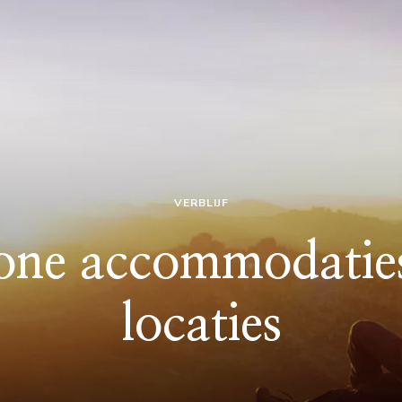
VERBLIJF
one accommodaties
locaties