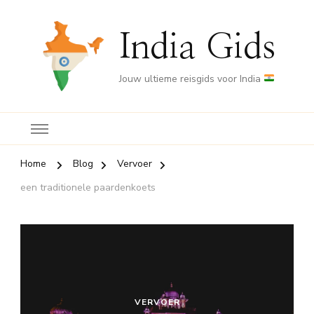
India Gids
Jouw ultieme reisgids voor India
Home
Blog
Vervoer
een traditionele paardenkoets
VERVOER