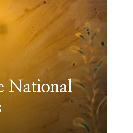
e National
s