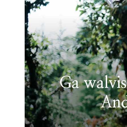
Ga walvis
And