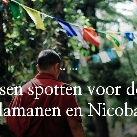
NATUUR
sen spotten voor d
amanen en Nicob