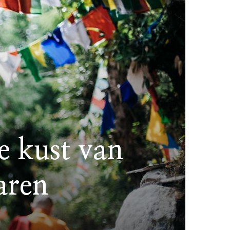
e kust van
aren