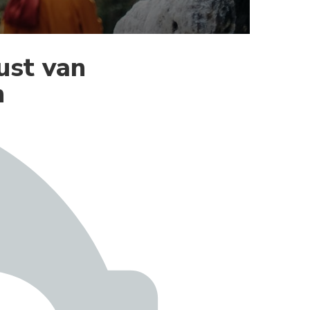
ust van
n