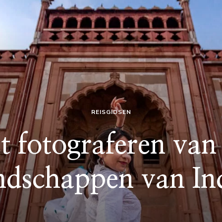
REISGIDSEN
t fotograferen van
ndschappen van In